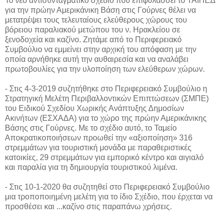
Το νέο αντισυνταγματικό σχέδιο που επιφυλάσσει το ΤΑΙΠΕΔ
για την πρώην Αμερικάνικη Βάση στις Γούρνες θέλει να
μετατρέψει τους τελευταίους ελεύθερους χώρους του
βόρειου παραλιακού μετώπου του ν. Ηρακλείου σε
ξενοδοχεία και καζίνο. Ζητάμε από το Περιφερειακό
Συμβούλιο να εμμείνει στην αρχική του απόφαση με την
οποία αρνήθηκε αυτή την αυθαιρεσία και να αναλάβει
πρωτοβουλίες για την υλοποίηση των ελεύθερων χώρων.
- Στις 4-3-2019 συζητήθηκε στο Περιφερειακό Συμβούλιο η
Στρατηγική Μελέτη Περιβαλλοντικών Επιπτώσεων (ΣΜΠΕ)
του Ειδικού Σχεδίου Χωρικής Ανάπτυξης Δημοσίων
Ακινήτων (ΕΣΧΑΔΑ) για το χώρο της πρώην Αμερικάνικης
Βάσης στις Γούρνες. Με το σχέδιο αυτό, το Ταμείο
Αποκρατικοποιήσεων προωθεί την «αξιοποίηση» 316
στρεμμάτων για τουριστική μονάδα με παραθεριστικές
κατοικίες, 29 στρεμμάτων για εμπορικό κέντρο και αιγιαλό
και παραλία για τη δημιουργία τουριστικού λιμένα.
- Στις 10-1-2020 θα συζητηθεί στο Περιφερειακό Συμβούλιο
μια τροποποιημένη μελέτη για το ίδιο Σχέδιο, που έρχεται να
προσθέσει και ...καζίνο στις παραπάνω χρήσεις.