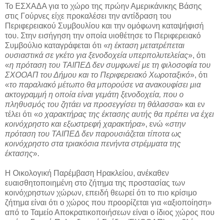
Το ΕΣΧΑΔΑ για το χώρο της πρώην Αμερικάνικης Βάσης
στις Γούρνες είχε προκαλέσει την αντίδραση του
Περιφερειακού Συμβουλίου και την ομόφωνη καταψήφισή
του. Στην εισήγηση την οποία υιοθέτησε το Περιφερειακό
Συμβούλιο καταγράφεται ότι «
η έκταση μετατρέπεται
ουσιαστικά σε γκέτο για ξενοδοχεία υπερπολυτελείας
», ότι
«
η πρόταση του ΤΑΙΠΕΔ δεν συμφωνεί με τη φιλοσοφία του
ΣΧΟΟΑΠ του Δήμου και το Περιφερειακό Χωροταξικό
», ότι
«
το παραλιακό μέτωπο θα μπορούσε να ανακουφίσει μια
ακτογραμμή η οποία είναι γεμάτη ξενοδοχεία, που ο
πληθυσμός του ζητάει να προσεγγίσει τη θάλασσ
α» και εν
τέλει ότι «
ο χαρακτήρας της έκτασης αυτής θα πρέπει να έχει
κοινόχρηστο και εξωστρεφή χαρακτήρα
», ενώ «
στην
πρόταση του ΤΑΙΠΕΔ δεν παρουσιάζεται τίποτα ως
κοινόχρηστο στα τριακόσια πενήντα στρέμματα της
έκτασης
».
Η Οικολογική Παρέμβαση Ηρακλείου, ανέκαθεν
ευαισθητοποιημένη στο ζήτημα της προστασίας των
κοινόχρηστων χώρων, επειδή θεωρεί ότι το πιο κρίσιμο
ζήτημα είναι ότι ο χώρος που προορίζεται για «αξιοποίηση»
από το Ταμείο Αποκρατικοποιήσεων είναι ο ίδιος χώρος που