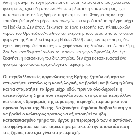
Αυτή τη στιγμή το έργο βρίσκεται στη φάση κατασκευής του χωμάτινου
φράγματος, έχει ήδη αποψιλωθεί από βλάστηση ο ταμιευτήρας, έχει
κατασκευαστεί ο νέος δρόμος παράκαμψης του Φράγματος και έχει
τοποθετηθεί μεγάλο μέρος των αγωγών του νερού από το φράγμα μέχρι
το Ηράκλειο. Δεν έχουν ξεκινήσει τα έργα εκτροπής των πλημμυρικών
νερών του Οροπεδίου Λασιθίου και εκτροπής τους μέσα από το ιστορικό
φαράγγι της Αμπέλου (περιοχή Natura 2000) προς τον ταμιευτήρα, δεν
έχουν διαμορφωθεί οι κοίτες των χειμάρρων της λεκάνης του Αποσελέμη,
δεν έχει κατεδαφιστεί ακόμα το μεσαιωνικό χωριό Σφεντύλι, δεν έχει
ξεκινήσει η κατασκευή του διυλιστηρίου, δεν έχει κατασκευαστεί ένα
φράγμα προστασίας αρχαιολογικής περιοχής κ.ά.
Οι περιβαλλοντικές οργανώσεις της Κρήτης ζητούν σήμερα να
επικρατήσει επιτέλους η κοινή λογική, να βρεθεί μια βιώσιμη λύση
και να σταματήσει το έργο μέχρι εδώ, πριν να ολοκληρωθεί η
ανεπανόρθωτη ζημιά που επιφυλάσσεται στο φυσικό περιβάλλον
και στους υδροφορείς της ευρύτερης περιοχής περιμετρικά του
ορεινού όγκου της Δίκτης. Να ξεκινήσει δημόσια διαβούλευση για
να βρεθεί ο καλύτερος τρόπος να αξιοποιηθεί το ήδη
κατασκευασμένο τμήμα του έργου με περιορισμό των διαστάσεων
του φράγματος και του ταμιευτήρα με σκοπό την αποκατάσταση
της ζημιάς που έχει γίνει στην περιοχή.