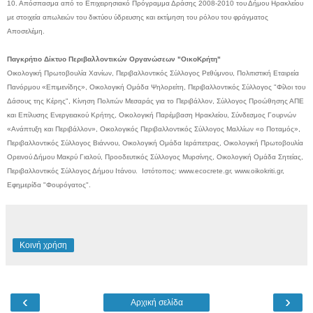
10. Απόσπασμα από το Επιχειρησιακό Πρόγραμμα Δράσης 2008-2010 του Δήμου Ηρακλείου
με στοιχεία απωλειών του δικτύου ύδρευσης και εκτίμηση του ρόλου του φράγματος
Αποσελέμη.
Παγκρήτιο Δίκτυο Περιβαλλοντικών Οργανώσεων "ΟικοΚρήτη"
Οικολογική Πρωτοβουλία Χανίων, Περιβαλλοντικός Σύλλογος Ρεθύμνου, Πολιτιστική Εταιρεία
Πανόρμου «Επιμενίδης», Οικολογική Ομάδα Ψηλορείτη, Περιβαλλοντικός Σύλλογος "Φίλοι του
Δάσους της Κέρης", Κίνηση Πολιτών Μεσαράς για το Περιβάλλον, Σύλλογος Προώθησης ΑΠΕ
και Επίλυσης Ενεργειακού Κρήτης, Οικολογική Παρέμβαση Ηρακλείου, Σύνδεσμος Γουρνών
«Ανάπτυξη και Περιβάλλον», Οικολογικός Περιβαλλοντικός Σύλλογος Μαλλίων «ο Ποταμός»,
Περιβαλλοντικός Σύλλογος Βιάννου, Οικολογική Ομάδα Ιεράπετρας, Οικολογική Πρωτοβουλία
Ορεινού Δήμου Μακρύ Γιαλού, Προοδευτικός Σύλλογος Μυρσίνης, Οικολογική Ομάδα Σητείας,
Περιβαλλοντικός Σύλλογος Δήμου Ιτάνου. Ιστότοπος: www.ecocrete.gr, www.oikokriti.gr,
Εφημερίδα "Φουρόγατος".
Κοινή χρήση
‹
›
Αρχική σελίδα