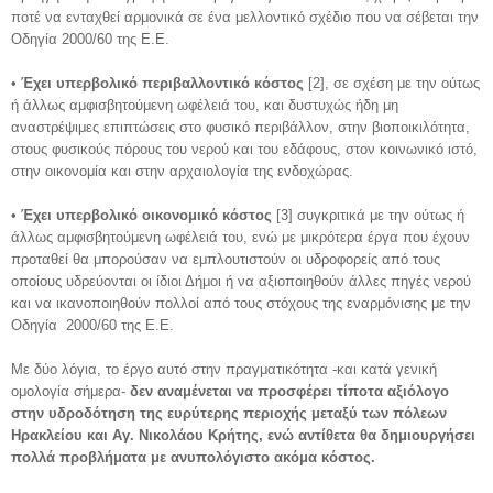
ποτέ να ενταχθεί αρμονικά σε ένα μελλοντικό σχέδιο που να σέβεται την
Οδηγία 2000/60 της Ε.Ε.
•
Έχει υπερβολικό περιβαλλοντικό κόστος
[2], σε σχέση με την ούτως
ή άλλως αμφισβητούμενη ωφέλειά του, και δυστυχώς ήδη μη
αναστρέψιμες επιπτώσεις στο φυσικό περιβάλλον, στην βιοποικιλότητα,
στους φυσικούς πόρους του νερού και του εδάφους, στον κοινωνικό ιστό,
στην οικονομία και στην αρχαιολογία της ενδοχώρας.
•
Έχει υπερβολικό οικονομικό κόστος
[3] συγκριτικά με την ούτως ή
άλλως αμφισβητούμενη ωφέλειά του, ενώ με μικρότερα έργα που έχουν
προταθεί θα μπορούσαν να εμπλουτιστούν οι υδροφορείς από τους
οποίους υδρεύονται οι ίδιοι Δήμοι ή να αξιοποιηθούν άλλες πηγές νερού
και να ικανοποιηθούν πολλοί από τους στόχους της εναρμόνισης με την
Οδηγία 2000/60 της Ε.Ε.
Με δύο λόγια, το έργο αυτό στην πραγματικότητα -και κατά γενική
ομολογία σήμερα-
δεν αναμένεται να προσφέρει τίποτα αξιόλογο
στην υδροδότηση της ευρύτερης περιοχής μεταξύ των πόλεων
Ηρακλείου και Αγ. Νικολάου Κρήτης, ενώ αντίθετα θα δημιουργήσει
πολλά προβλήματα με ανυπολόγιστο ακόμα κόστος.