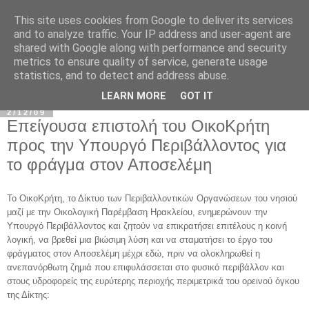
This site uses cookies from Google to deliver its services
and to analyze traffic. Your IP address and user-agent are
shared with Google along with performance and security
metrics to ensure quality of service, generate usage
statistics, and to detect and address abuse.
▼
LEARN MORE
GOT IT
2/12/09
Επείγουσα επιστολή του ΟικοΚρήτη
προς την Υπουργό Περιβάλλοντος για
το φράγμα στον Αποσελέμη
Το ΟικοΚρήτη, το Δίκτυο των Περιβαλλοντικών Οργανώσεων του νησιού
μαζί με την Οικολογική Παρέμβαση Ηρακλείου, ενημερώνουν την
Υπουργό Περιβάλλοντος και ζητούν να επικρατήσει επιτέλους η κοινή
λογική, να βρεθεί μια βιώσιμη λύση και να σταματήσει το έργο του
φράγματος στον Αποσελέμη μέχρι εδώ, πριν να ολοκληρωθεί η
ανεπανόρθωτη ζημιά που επιφυλάσσεται στο φυσικό περιβάλλον και
στους υδροφορείς της ευρύτερης περιοχής περιμετρικά του ορεινού όγκου
της Δίκτης: