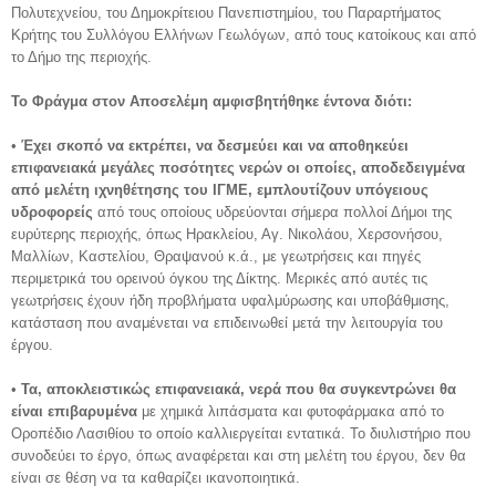
Πολυτεχνείου, του Δημοκρίτειου Πανεπιστημίου, του Παραρτήματος
Κρήτης του Συλλόγου Ελλήνων Γεωλόγων, από τους κατοίκους και από
το Δήμο της περιοχής.
Το Φράγμα στον Αποσελέμη αμφισβητήθηκε έντονα διότι:
•
Έχει σκοπό να εκτρέπει, να δεσμεύει και να αποθηκεύει
επιφανειακά μεγάλες ποσότητες νερών οι οποίες, αποδεδειγμένα
από μελέτη ιχνηθέτησης του ΙΓΜΕ, εμπλουτίζουν υπόγειους
υδροφορείς
από τους οποίους υδρεύονται σήμερα πολλοί Δήμοι της
ευρύτερης περιοχής, όπως Ηρακλείου, Αγ. Νικολάου, Χερσονήσου,
Μαλλίων, Καστελίου, Θραψανού κ.ά., με γεωτρήσεις και πηγές
περιμετρικά του ορεινού όγκου της Δίκτης. Μερικές από αυτές τις
γεωτρήσεις έχουν ήδη προβλήματα υφαλμύρωσης και υποβάθμισης,
κατάσταση που αναμένεται να επιδεινωθεί μετά την λειτουργία του
έργου.
•
Τα, αποκλειστικώς επιφανειακά, νερά που θα συγκεντρώνει θα
είναι επιβαρυμένα
με χημικά λιπάσματα και φυτοφάρμακα από το
Οροπέδιο Λασιθίου το οποίο καλλιεργείται εντατικά. Το διυλιστήριο που
συνοδεύει το έργο, όπως αναφέρεται και στη μελέτη του έργου, δεν θα
είναι σε θέση να τα καθαρίζει ικανοποιητικά.