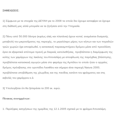
ΣΗΜΕΙΩΣΕΙΣ:
1] Σύμφωνα με τα στοιχεία της ΔΕΥΑΗ για το 2008 τα οποία δεν έχουμε καταφέρει να έχουμε
στη διάθεσή μας αλλά μπορείτε να τα ζητήσετε από την Υπηρεσία.
2] Πάνω από 50.000 δέντρα (κυρίως ελιές και πλατάνια) έχουν κοπεί, αναμένεται δυσμενής
μεταβολή του μικροκλίματος της περιοχής, το μεγαλύτερο μέρος των κήπων και των πηγαδιών
τριών χωριών έχει αποψιλωθεί, η κατασκευή παρακαμπτήριου δρόμου μέσα από πρινοδάση
έγινε σε εξαιρετικά απότομα πρανή με διαρκείς κατολισθήσεις, προβλέπεται η διαμόρφωση της
κοίτης των χειμάρρων της λεκάνης του Αποσελέμη με αποψίλωση της παρόχθιας βλάστησης,
προβλέπεται κατασκευή αγωγών μέσα στο φαράγγι της Αμπέλου το οποίο ήταν ο αρχαίος
δρόμος πρόσβασης στο οροπέδιο Λασιθίου και σήμερα είναι περιοχή Natura 2000,
προβλέπεται υποβάθμιση της χλωρίδας και της πανίδας κατάντι του φράγματος και στις
εκβολές του χειμάρρου κ.ά.
3] Υπολογίζεται ότι θα ξεπεράσει τα 200 εκ. ευρώ.
Πίνακας συνημμένων:
1. Περιλήψεις εισηγήσεων της ημερίδας της 12.1.2005 σχετικά με το φράγμα Αποσελέμη.