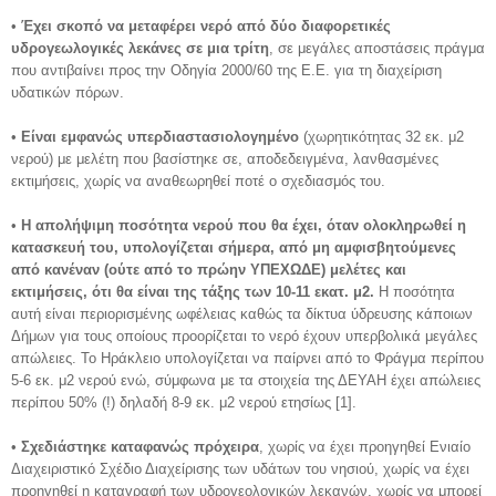
•
Έχει σκοπό να μεταφέρει νερό από δύο διαφορετικές
υδρογεωλογικές λεκάνες σε μια τρίτη
, σε μεγάλες αποστάσεις πράγμα
που αντιβαίνει προς την Οδηγία 2000/60 της Ε.Ε. για τη διαχείριση
υδατικών πόρων.
•
Είναι εμφανώς υπερδιαστασιολογημένο
(χωρητικότητας 32 εκ. μ2
νερού) με μελέτη που βασίστηκε σε, αποδεδειγμένα, λανθασμένες
εκτιμήσεις, χωρίς να αναθεωρηθεί ποτέ ο σχεδιασμός του.
•
Η απολήψιμη ποσότητα νερού που θα έχει, όταν ολοκληρωθεί η
κατασκευή του, υπολογίζεται σήμερα, από μη αμφισβητούμενες
από κανέναν (ούτε από το πρώην ΥΠΕΧΩΔΕ) μελέτες και
εκτιμήσεις, ότι θα είναι της τάξης των 10-11 εκατ. μ2.
Η ποσότητα
αυτή είναι περιορισμένης ωφέλειας καθώς τα δίκτυα ύδρευσης κάποιων
Δήμων για τους οποίους προορίζεται το νερό έχουν υπερβολικά μεγάλες
απώλειες. Το Ηράκλειο υπολογίζεται να παίρνει από το Φράγμα περίπου
5-6 εκ. μ2 νερού ενώ, σύμφωνα με τα στοιχεία της ΔΕΥΑΗ έχει απώλειες
περίπου 50% (!) δηλαδή 8-9 εκ. μ2 νερού ετησίως [1].
•
Σχεδιάστηκε καταφανώς πρόχειρα
, χωρίς να έχει προηγηθεί Ενιαίο
Διαχειριστικό Σχέδιο Διαχείρισης των υδάτων του νησιού, χωρίς να έχει
προηγηθεί η καταγραφή των υδρογεολογικών λεκανών, χωρίς να μπορεί