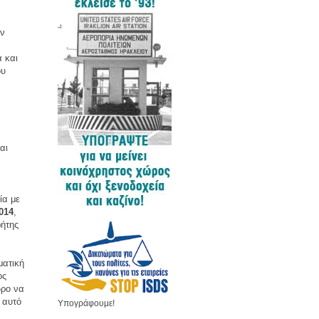
ην
ά και
ου
αι
ία με
014
,
ρήτης
ματική
ος
ωρο να
 αυτό
Υπογράφουμε!