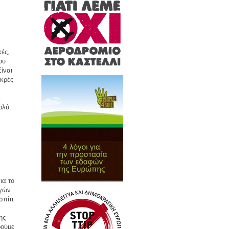
κές,
ου
ίναι
ικρές
4
ολύ
ια το
αγών
σπίτι
ης
ρούμε