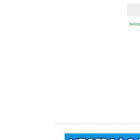
Νεότε