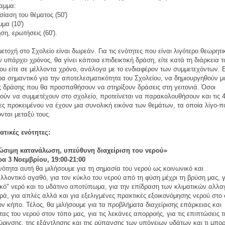
αμμα:
ίαση του θέματος (50')
μμα (10')
ση, ερωτήσεις (60').
ετοχή στο Σχολείο είναι δωρεάν. Για τις ενότητες που είναι λιγότερο θεωρητι
 υπάρχει χρόνος, θα γίνει κάποια επιδεικτική δράση, είτε κατά τη διάρκεια τ
ου είτε σε μέλλοντα χρόνο, ανάλογα με το ενδιαφέρον των συμμετεχόντων. Ε
ερα σημαντικό για την αποτελεσματικότητα του Σχολείου, να δημιουργηθούν μ
 δράσης που θα προσπαθήσουν να στηρίξουν δράσεις στη γειτονιά. Όσοι
ούν να συμμετέχουν στο σχολείο, προτείνεται να παρακολουθήσουν και τις 
ες προκειμένου να έχουν μια συνολική εικόνα των θεμάτων, τα οποία λίγο-π
ονται μεταξύ τους.
ατικές ενότητες:
ιώσιμη κατανάλωση, υπεύθυνη διαχείριση του νερού»
ρα 3 Νοεμβρίου, 19:00-21:00
νότητα αυτή θα μιλήσουμε για τη σημασία του νερού ως κοινωνικό και
λλοντικό αγαθό, για τον κύκλο του νερού από τη φύση μέχρι τη βρύση μας, γ
ικό" νερό και το υδάτινο αποτύπωμα, για την επίδραση των κλιματικών αλλ
ρά, για απλές αλλά και για εξελιγμένες πρακτικές εξοικονόμησης νερού στο 
ον κήπο. Τέλος, θα μιλήσουμε για τα προβλήματα διαχείρισης επάρκειας και
τας του νερού στον τόπο μας, για τις λεκάνες απορροής, για τις επιπτώσεις τ
ρινσης, της εξάντλησης και της ρύπανσης των υπόγειων υδάτων και τι μπο