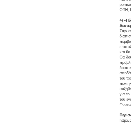
permac
ΟΠΗ, 
4) «Π
Δευτέ
Στην ε
διαπισ
περιβα
επιπτ
και θα
Θα δού
πρόβλ
δραστη
αποδάσ
του τρ
πεντη
αυξήθη
για το
του ε
Φυσικό
Περισ
http:/