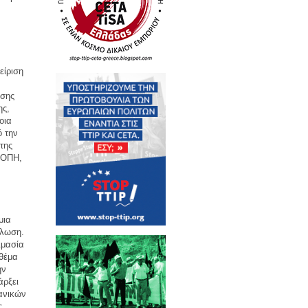
είριση
ίσης
ης,
οια
ό την
της
 ΟΠΗ,
μια
άλωση.
ιμασία
 θέμα
ην
άρξει
χανικών
ς