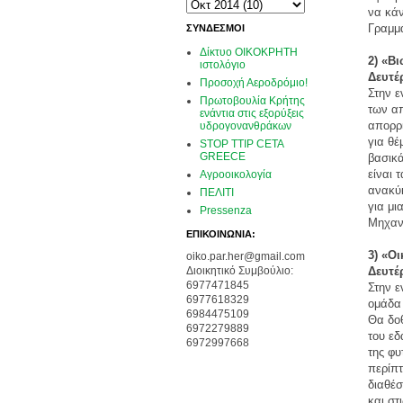
να κάν
Γραμμ
ΣΥΝΔΕΣΜΟΙ
Δίκτυο ΟΙΚΟΚΡΗΤΗ
2) «Β
ιστολόγιο
Δευτέ
Προσοχή Αεροδρόμιο!
Στην ε
Πρωτοβουλία Κρήτης
των απ
ενάντια στις εξορύξεις
απορρι
υδρογονανθράκων
για θέ
STOP TTIP CETA
GREECE
βασικά
είναι 
Αγροοικολογία
ανακύκ
ΠΕΛΙΤΙ
για μ
Pressenza
Μηχαν
ΕΠΙΚΟΙΝΩΝΙΑ:
3) «Ο
oiko.par.her@gmail.com
Δευτέ
Διοικητικό Συμβούλιο:
6977471845
Στην ε
6977618329
ομάδα 
6984475109
Θα δοθ
6972279889
του εδ
6972997668
της φυ
περίπ
διαθέσ
και στ