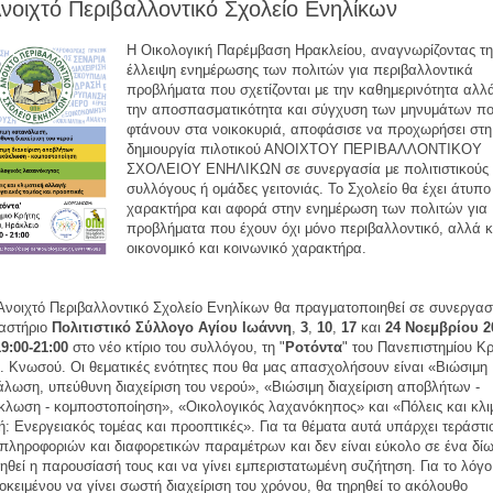
νοιχτό Περιβαλλοντικό Σχολείο Ενηλίκων
Η Οικολογική Παρέμβαση Ηρακλείου, αναγνωρίζοντας τ
έλλειψη ενημέρωσης των πολιτών για περιβαλλοντικά
προβλήματα που σχετίζονται με την καθημερινότητα αλλ
την αποσπασματικότητα και σύγχυση των μηνυμάτων π
φτάνουν στα νοικοκυριά, αποφάσισε να προχωρήσει στη
δημιουργία πιλοτικού ΑΝΟΙΧΤΟΥ ΠΕΡΙΒΑΛΛΟΝΤΙΚΟΥ
ΣΧΟΛΕΙΟΥ ΕΝΗΛΙΚΩΝ σε συνεργασία με πολιτιστικούς
συλλόγους ή ομάδες γειτονιάς. Το Σχολείο θα έχει άτυπο
χαρακτήρα και αφορά στην ενημέρωση των πολιτών για
προβλήματα που έχουν όχι μόνο περιβαλλοντικό, αλλά κ
οικονομικό και κοινωνικό χαρακτήρα.
Ανοιχτό Περιβαλλοντικό Σχολείο Ενηλίκων θα πραγματοποιηθεί σε συνεργασ
ραστήριο
Πολιτιστικό Σύλλογο Αγίου Ιωάννη
,
3
,
10
,
17
και
24 Νοεμβρίου 2
19:00-21:00
στο νέο κτίριο του συλλόγου, τη "
Ροτόντα
" του Πανεπιστημίου Κ
. Κνωσού. Οι θεματικές ενότητες που θα μας απασχολήσουν είναι «Βιώσιμη
λωση, υπεύθυνη διαχείριση του νερού», «Βιώσιμη διαχείριση αποβλήτων -
λωση - κομποστοποίηση», «Οικολογικός λαχανόκηπος» και «Πόλεις και κλι
: Ενεργειακός τομέας και προοπτικές». Για τα θέματα αυτά υπάρχει τεράστι
πληροφοριών και διαφορετικών παραμέτρων και δεν είναι εύκολο σε ένα δί
ηθεί η παρουσίασή τους και να γίνει εμπεριστατωμένη συζήτηση. Για το λόγο
οκειμένου να γίνει σωστή διαχείριση του χρόνου, θα τηρηθεί το ακόλουθο