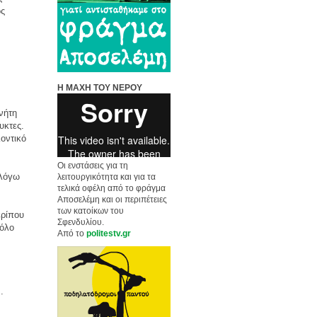
ος
Η ΜΑΧΗ ΤΟΥ ΝΕΡΟΥ
νήτη
υκτες.
οντικό
Οι ενστάσεις για τη
 λόγω
λειτουργικότητα και για τα
τελικά οφέλη από το φράγμα
Αποσελέμη και οι περιπέτειες
των κατοίκων του
ερίπου
Σφενδυλίου.
ρόλο
Από το
politestv.gr
.