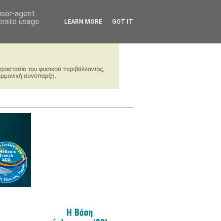
 user-agent
nerate usage
LEARN MORE
GOT IT