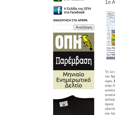
1ο Α
ΑΝΑΖΗΤΗΣΗ ΣΤΑ ΑΡΘΡΑ
Το 1ο 
τον δ
ώρες
στην Λ
κατανά
ανακύκ
αλλαγή
όγκος 
εξαντλ
και πρ