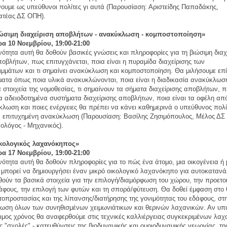
ουμε ως υπεύθυνοι πολίτες γι αυτά (Παρουσίαση: Αριστείδης Παπαδάκης,
ατέας ΔΣ ΟΠΗ).
ιώσιμη διαχείριση αποβλήτων - ανακύκλωση - κομποστοποίηση»
ρα 10 Νοεμβρίου, 19:00-21:00
νότητα αυτή θα δοθούν βασικές γνώσεις και πληροφορίες για τη βιώσιμη διαχ
οβλήτων, πως επιτυγχάνεται, ποια είναι η πυραμίδα διαχείρισης των
μμάτων και τι σημαίνει ανακύκλωση και κομποστοποίηση. Θα μιλήσουμε επ
ματα όπως ποια υλικά ανακυκλώνονται, ποια είναι η διαδικασία ανακύκλωσ
 στοιχεία της νομοθεσίας, τι σημαίνουν τα σήματα διαχείρισης αποβλήτων, π
τα αδειοδοτημένα συστήματα διαχείρισης αποβλήτων, ποια είναι τα οφέλη απ
λωση και ποιες ενέργειες θα πρέπει να κάνει καθημερινά ο υπεύθυνος πολί
ια επιτυχημένη ανακύκλωση (Παρουσίαση: Βασίλης Ζησιμόπουλος, Μέλος ΔΣ
ολόγος - Μηχανικός).
ικολογικός λαχανόκηπος»
ρα 17 Νοεμβρίου, 19:00-21:00
νότητα αυτή θα δοθούν πληροφορίες για το πώς ένα άτομο, μια οικογένεια ή 
μπορεί να δημιουργήσει έναν μικρό οικολογικό λαχανόκηπο για αυτοκαταν
ούν τα βασικά στοιχεία για την επιλογή/διαμόρφωση του χώρου, την προετο
άφους, την επιλογή των φυτών και τη σπορά/φύτευση. Θα δοθεί έμφαση στο
τοπροστασίας και της λίπανσης/διατήρησης της γονιμότητας του εδάφους, στ
τωση όλων των συνηθισμένων χειμωνιάτικων και θερινών λαχανικών. Αν υπ
ιμος χρόνος θα αναφερθούμε στις τεχνικές καλλιέργειας συγκεκριμένων λα
ις "σχολές" - κατευθύνσεις της βιοδυναμικής και ομοιοδυναμικής γεωργίας, τη