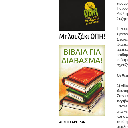
πρόγρ
Παρουσ
Διάλει
Συζήτη
Η συμμ
εφόσον
Σχολεί
ιδιαίτ
ομάδες
επιθυμ
ενότητ
σχετίζ
Οι θεμ
1) «Β
Δευτέ
Στην ε
περιβα
"εικον
στα νε
και στ
ποιότη
ΑΡΧΕΙΟ ΑΡΘΡΩΝ
υφαλμύ