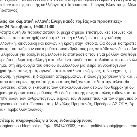
ulture και της φυσικής καλλιέργειας (Παρουσίαση: Γιώργος Βλοντάκης, Μέλ
Γεωπόνος).
όλεις και κλιματική αλλαγή: Ενεργειακός τομέας και προοπτικές»
ρα 24 Νοεμβρίου, 19:00-21:00
νότητα αυτή θα παρουσιαστούν οι μέχρι σήμερα επιστημονικές έρευνες και
τώσεις που υποστηρίζουν ότι η κλιματική αλλαγή είναι η μεγαλύτερη
λλοντική, οικονομική και κοινωνική κρίση στην ιστορία. Θα δούμε τις πρώτες
ώσεις που πλήττουν εκατομμύρια συνανθρώπους μας σε κάθε γωνιά του πλα
 μιλήσουμε για ορισμένες μελλοντικές επιπτώσεις που είναι μάλλον αναπόφε
με ότι η κλιματική αλλαγή αποτελεί ένα σύνθετο και πολυδιάστατο περιβαλλ
ημα, στη δημιουργία του οποίου συμβάλλουν μια σειρά ανθρωπογενών
ριοτήτων όπως η παραγωγή και κατανάλωση ενέργειας, η βιομηχανία, η
ωση, η γεωργία, η διαχείριση απορριμμάτων, η αλλαγή χρήσεων γης κ.ά.,
όπου και κυρίως της έντασης που αυτές διεξάγονται, ειδικά την τελευταία
κονταετία, όπου οι εκπομπές των αποκαλούμενων αερίων του θερμοκηπίου
καν με δραματικούς ρυθμούς. Θα δούμε επίσης πως οι πόλεις ευθύνονται π
 40% όλων των ανθρωπογενών αερίων του θερμοκηπίου και τον σημαντικό 
νεργειακού τομέα (Παρουσίαση: Μιχάλης Προμπονάς, Πρόεδρος ΔΣ ΟΠΗ, Δρ.
ς - Περιβαλλοντολόγος).
σότερες πληροφορίες για τους ενδιαφερόμενους:
/psagioannou.blogspot.gr, Τηλ.: 6947409383, e-mail: politistikosaig@gmail.com