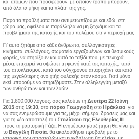
και ατόμων που προσφέρουν, με όποιον τρόπο μπορούν,
από όλα τα μήκη και τα πλάτη της γης.
Παρά τα προβλήματα που αντιμετωπίζουμε και εδώ, στη
χώρα μας, οφείλουμε παράλληλα να μη ξεχνάμε και τα
προβλήματα της κατοχής και του πολέμου στην περιοχή μας.
Γι' αυτό ζητάμε από κάθε άνθρωπο, συλλογικότητες,
κινήματα, συλλόγους, σωματεία εργαζομένων και θεσμικούς
φορείς, να στηρίξουν και αυτό το ταξίδι που, με πενιχρά
μέσα, επιχειρεί να υψώσει τη φωνή κατά της κατοχής, κατά
του αποκλεισμού, κατά του σύγχρονου απαρτχάιντ και κατά
της μεγαλύτερης ανοιχτής φυλακής στον κόσμο. Γιατί μόνο
εκεί μπορούμε να στηριζόμαστε. Στην αλληλεγγύη μεταξύ
των ανθρώπων και των λαών.
Για 1.800.000 λόγους, σας καλούμε τη
Δευτέρα 22 Ιούνη
2015
στις
19:30
, στο
πάρκο Γεωργιάδη
στο
Ηράκλειο
, για
να σας ενημερώσουμε για τις, μέχρι σήμερα, δράσεις μας και
για τη νέα αποστολή του
Στολίσκου της Ελευθερίας ΙΙΙ
προς τη μαρτυρική Γάζα. Η ενημέρωση/συζήτηση θα γίνει με
το
Βαγγέλη Πισσία
, θα ακολουθήσει προβολή με το
ιστορικό των αποστολών και η εκδήλωση θα κλείσει με