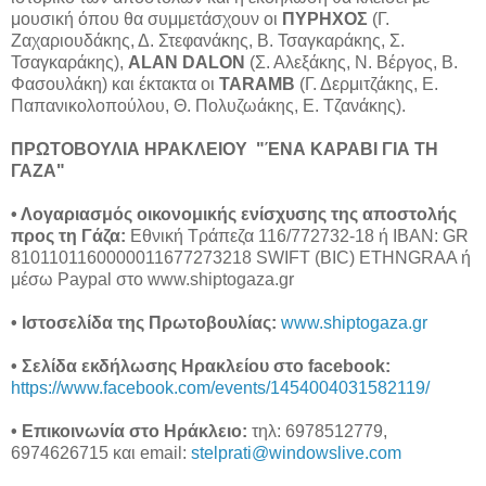
μουσική όπου θα συμμετάσχουν οι
ΠΥΡΗΧΟΣ
(Γ.
Ζαχαριουδάκης, Δ. Στεφανάκης, Β. Τσαγκαράκης, Σ.
Τσαγκαράκης),
ALAN DALON
(Σ. Αλεξάκης, Ν. Βέργος, Β.
Φασουλάκη) και έκτακτα οι
TARAMB
(Γ. Δερμιτζάκης, Ε.
Παπανικολοπούλου, Θ. Πολυζωάκης, Ε. Τζανάκης).
ΠΡΩΤΟΒΟΥΛΙΑ ΗΡΑΚΛΕΙΟΥ "ΈΝΑ ΚΑΡΑΒΙ ΓΙΑ ΤΗ
ΓΑΖΑ"
• Λογαριασμός οικονομικής ενίσχυσης της αποστολής
προς τη Γάζα:
Εθνική Τράπεζα 116/772732-18 ή IBAN: GR
8101101160000011677273218 SWIFT (BIC) ETHNGRAA ή
μέσω Paypal στο www.shiptogaza.gr
•
Ιστοσελίδα της Πρωτοβουλίας:
www.shiptogaza.gr
•
Σελίδα εκδήλωσης Ηρακλείου στο facebook:
https://www.facebook.com/events/1454004031582119/
•
Επικοινωνία στο Ηράκλειο:
τηλ: 6978512779,
6974626715 και email:
stelprati@windowslive.com