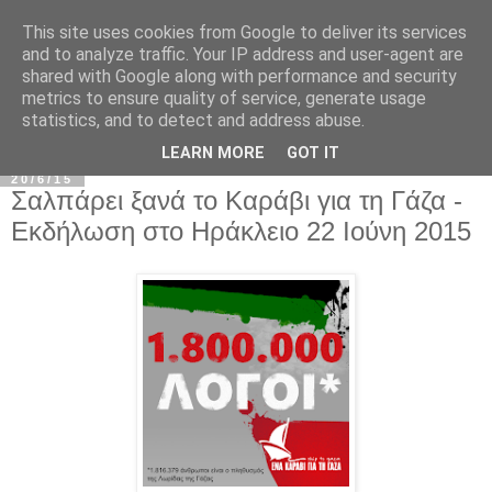
This site uses cookies from Google to deliver its services
and to analyze traffic. Your IP address and user-agent are
shared with Google along with performance and security
metrics to ensure quality of service, generate usage
statistics, and to detect and address abuse.
▼
LEARN MORE
GOT IT
20/6/15
Σαλπάρει ξανά το Καράβι για τη Γάζα -
Εκδήλωση στο Ηράκλειο 22 Ιούνη 2015