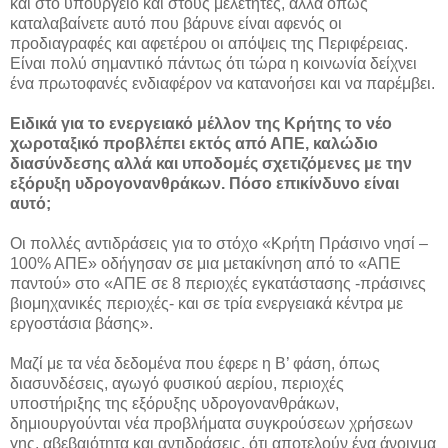
και στο υπουργείο και στους μελετητές, αλλά όπως
καταλαβαίνετε αυτό που βάρυνε είναι αφενός οι
προδιαγραφές και αφετέρου οι απόψεις της Περιφέρειας.
Είναι πολύ σημαντικό πάντως ότι τώρα η κοινωνία δείχνει
ένα πρωτοφανές ενδιαφέρον να κατανοήσει και να παρέμβει.
Ειδικά για το ενεργειακό μέλλον της Κρήτης το νέο
χωροταξικό προβλέπει εκτός από ΑΠΕ, καλώδιο
διασύνδεσης αλλά και υποδομές σχετιζόμενες με την
εξόρυξη υδρογονανθράκων. Πόσο επικίνδυνο είναι
αυτό;
Οι πολλές αντιδράσεις για το στόχο «Κρήτη Πράσινο νησί –
100% ΑΠΕ» οδήγησαν σε μια μετακίνηση από το «ΑΠΕ
παντού» στο «ΑΠΕ σε 8 περιοχές εγκατάστασης -πράσινες
βιομηχανικές περιοχές- και σε τρία ενεργειακά κέντρα με
εργοστάσια βάσης».
Μαζί με τα νέα δεδομένα που έφερε η Β’ φάση, όπως
διασυνδέσεις, αγωγό φυσικού αερίου, περιοχές
υποστήριξης της εξόρυξης υδρογονανθράκων,
δημιουργούνται νέα προβλήματα συγκρούσεων χρήσεων
γης, αβεβαιότητα και αντιδράσεις, ότι αποτελούν ένα άνοιγμα