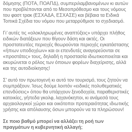
δόμησης (ΠΟΤΑ, ΠΟΑΠΔ), συμπεριλαμβανομένων κι αυτών
που προβλέπονται από το Μεσοπρόθεσμο και τους νόμους
του φαστ τρακ (ΕΣΧΑΔΑ, ΕΣΧΑΣΕ) και βέβαια τα Ειδικά
Τοπικά Σχέδια του νόμου που μεταρρύθμισε το σχεδιασμό.
Γι’ αυτές τις «ολοκληρωμένες αναπτύξεις» υπάρχει πλήθος
ειδικών διατάξεων που θίγουν δάση και ακτές. Οι
προστατευτέες περιοχές θεωρούνται περιοχές εγκατάστασης
«ήπιων υποδοχέων» και οι επενδυτές αναγορεύονται σε
«προστάτες» τους, δηλαδή η προστασία ιδιωτικοποιείται και
ακυρώνεται ο ρόλος των όποιων φορέων διαχείρισης, αλλά
και της αυτοδιοίκησης!
Σ’ αυτό τον πρωτογενή κι αυτό τον τουρισμό, τους ζητούν να
συμπράξουν. Ίσως δούμε λοιπόν «ειδικές πολυθεματικές
επενδύσεις» όπου θα υπάρχουν ξενοδοχεία, παραθεριστικές
κατοικίες, γήπεδα γκολφ, λαχανόκηποι, κι ανάμεσά τους
αρχαιολογικοί χώροι και οικότοποι προτεραιότητας ιδιωτικής
χρήσης και απόλαυσης όσων μπορούν να τα πληρώσουν!
Σε ποιο βαθμό μπορεί να αλλάξει τη ροή των
πραγμάτων η κυβερνητική αλλαγή;