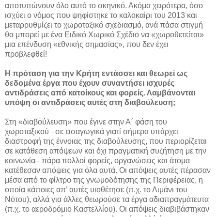
αποτυπώνουν όλο αυτό το σκηνικό. Ακόμα χειρότερα, όσο
ισχύει ο νόμος που ψηφίστηκε το καλοκαίρι του 2013 και
μεταρρυθμίζει το χωροταξικό σχεδιασμό, ανά πάσα στιγμή
θα μπορεί με ένα Ειδικό Χωρικό Σχέδιο να «χωροθετείται»
μια επένδυση «εθνικής σημασίας», που δεν έχει
προβλεφθεί!
Η πρόταση για την Κρήτη εντάσσει και θεωρεί ως
δεδομένα έργα που έχουν συναντήσει ισχυρές
αντιδράσεις από κατοίκους και φορείς. Λαμβάνονται
υπόψη οι αντιδράσεις αυτές στη διαβούλευση;
Στη «διαβούλευση» που έγινε στην Α΄ φάση του
χωροταξικού –σε εισαγωγικά γιατί σήμερα υπάρχει
διαστροφή της έννοιας της διαβούλευσης, που περιορίζεται
σε κατάθεση απόψεων και όχι πραγματική συζήτηση με την
κοινωνία– πάρα πολλοί φορείς, οργανώσεις και άτομα
κατέθεσαν απόψεις για όλα αυτά. Οι απόψεις αυτές πέρασαν
μέσα από το φίλτρο της γνωμοδότησης της Περιφέρειας, η
οποία κάποιες απ’ αυτές υιοθέτησε (π.χ. το Λιμάνι του
Νότου), αλλά για άλλες θεωρούσε τα έργα αδιαπραγμάτευτα
(π.χ. το αεροδρόμιο Καστελλίου). Οι απόψεις διαβιβάστηκαν