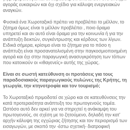
αγοράς ευκαιριών και όχι σχέδιο για κάλυψη ενεργειακών
αναγκών.
Φυσικά ένα Χωροταξικό πρέπει να προβλέπει το μέλλον, το
ζήτημα όμως είναι τι μέλλον προβλέπει , ποιο όραμα
υπηρετεί και αν αυτό είναι όραμα για την κοινωνία ή για την
ανάπτυξη δεικτών, συγκέντρωσης και κέρδους των λίγων.
Ειδικά σήμερα, κρίσιμο είναι το ζήτημα για το πόσο η
ανάπτυξη είναι προσανατολισμένη στην παγκοσμιοποιημένη
αγορά και όχι στην παραγωγική ανασυγκρότηση των τόπων
που κατοικούν οι «ιθαγενείς» αυτής της χώρας.
Είναι σε σωστή κατεύθυνση οι προτάσεις για τους
παραδοσιακούς παραγωγικούς πυλώνες της Κρήτης, τη
γεωργία, την κτηνοτροφία και τον τουρισμό;
Το Χωροταξικό πριμοδοτεί σε χώρο και σε κατευθύνσεις την
κατά προτεραιότητα ανάπτυξη του πρωτογενούς τομέα.
Ωστόσο αυτό δεν αρκεί για να στηριχτεί η ανάκαμψη του
πρωτογενούς, σε σχέση με το ζητούμενο, δηλαδή την κατ’
αρχήν κάλυψη της εγχώριας ζήτησης και τον περιορισμό των
εισαγωγών, με σκοπό την -έστω σχετική- διατροφική