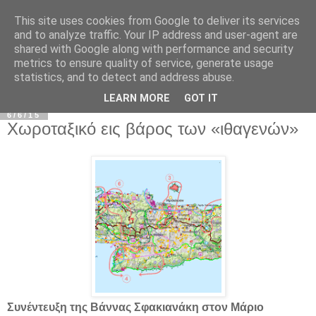
This site uses cookies from Google to deliver its services
and to analyze traffic. Your IP address and user-agent are
shared with Google along with performance and security
metrics to ensure quality of service, generate usage
statistics, and to detect and address abuse.
▼
LEARN MORE
GOT IT
6/6/15
Χωροταξικό εις βάρος των «ιθαγενών»
Συνέντευξη της Βάννας Σφακιανάκη στον Μάριο