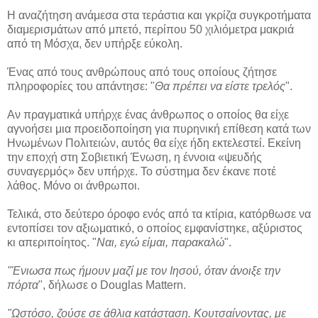
Η αναζήτηση ανάμεσα στα τεράστια και γκρίζα συγκροτήματα
διαμερισμάτων από μπετό, περίπου 50 χιλιόμετρα μακριά
από τη Μόσχα, δεν υπήρξε εύκολη.
Ένας από τους ανθρώπους από τους οποίους ζήτησε
πληροφορίες του απάντησε: "
Θα πρέπει να είστε τρελός
".
Αν πραγματικά υπήρχε ένας άνθρωπος ο οποίος θα είχε
αγνοήσει μια προειδοποίηση για πυρηνική επίθεση κατά των
Ηνωμένων Πολιτειών, αυτός θα είχε ήδη εκτελεστεί. Εκείνη
την εποχή στη Σοβιετική Ένωση, η έννοια «ψευδής
συναγερμός» δεν υπήρχε. Το σύστημα δεν έκανε ποτέ
λάθος. Μόνο οι άνθρωποι.
Τελικά, στο δεύτερο όροφο ενός από τα κτίρια, κατόρθωσε να
εντοπίσει τον αξιωματικό, ο οποίος εμφανίστηκε, αξύριστος
κι απεριποίητος. "
Ναι, εγώ είμαι, παρακαλώ
".
"Ένιωσα πως ήμουν μαζί με τον Ιησού, όταν άνοιξε την
πόρτα
", δήλωσε ο Douglas Mattern.
"Ωστόσο, ζούσε σε άθλια κατάσταση. Κουτσαίνοντας, με