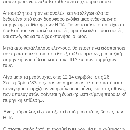
που έπρεπε να αναλάβει καθήκοντα είχε αρρωστήσει …
Αποστολή του ήταν να αναλύει και να ελέγχει όλα τα
δεδομένα από έναν δορυφόρο ενόψει μιας ενδεχόμενης
πυρηνικής επίθεσης των ΗΠΑ. Για να το κάνει αυτό, είχε στη
διάθεσή του ένα απλό και σαφές πρωτόκολλο. Τόσο σαφές
και απλό, σα να το είχε εκπονήσει ο ίδιος.
Μετά από κατάλληλους ελέγχους, θα έπρεπε να ειδοποιήσει
τον προϊστάμενό του, που θα εξαπέλυε αμέσως μια μαζική
πυρηνική αντεπίθεση κατά των ΗΠΑ και των συμμάχων
τους.
Λίγο μετά τα μεσάνυχτα, στις 12:14 ακριβώς, στις 26
Σεπτεμβρίου ’83, άρχισαν να σημαίνουν όλα τα συστήματα
συναγερμού· αρχίζουν να ηχούν οι σειρήνες, και στις οθόνες
των υπολογιστών φαίνεται η ένδειξη: «επικείμενη πυραυλική
πυρηνική επίθεση».
Ένας πύραυλος είχε εκτοξευτεί από μία από τις βάσεις των
ΗΠΑ.
Ο στρατιωτικός ζητά να τηρηθεί η ψυχραιμία κι ο καθένας να