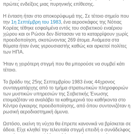
πρώτες ενδείξεις μιας πυρηνικής επίθεσης.
Η ένταση ήταν στο αποκορύφωμά της. Σε τέτοιο σημείο που
την
1η Σεπτέμβρη του 1983
, ένα αεροσκάφος της Νότιας
Κορέας τέθηκε εσφαλμένα εντός του σοβιετικού εναέριου
χώρου και οι Ρώσοι δεν δίστασαν να το καταρρίψουν χωρίς
προειδοποίηση, σκοτώνοντας 269 άτομα. Ανάμεσα στα
θύματα ήταν ένας γερουσιαστής καθώς και αρκετοί πολίτες
των ΗΠΑ.
Ήταν η χειρότερη στιγμή που θα μπορούσε να συμβεί κάτι
τέτοιο.
Το βράδυ της 25ης Σεπτεμβρίου 1983 ένας 44χρονος
συνταγματάρχης από το τμήμα στρατιωτικών πληροφοριών
των μυστικών υπηρεσιών της Σοβιετικής Ένωσης
ετοιμαζόταν να αναλάβει τα καθημερινά του καθήκοντα στο
Κέντρο έγκαιρης προειδοποίησης, από όπου συντονιζόταν η
ρωσική αεροδιαστημική άμυνα.
Ωστόσο, εκείνη τη νύχτα θα έπρεπε κανονικά να βρίσκεται σε
άδεια. Είχε κληθεί την τελευταία στιγμή επειδή ο συνάδελφος