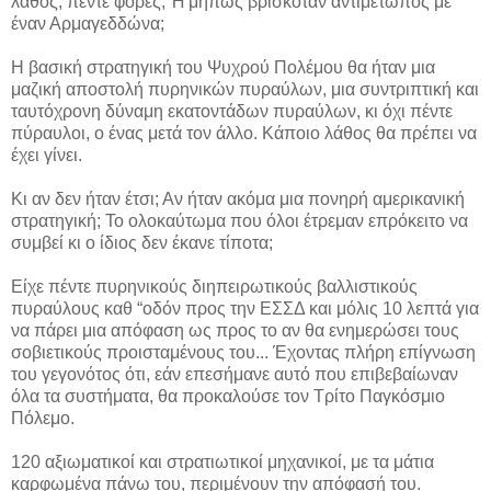
λάθος, πέντε φορές; Ή μήπως βρισκόταν αντιμέτωπος με
έναν Αρμαγεδδώνα;
Η βασική στρατηγική του Ψυχρού Πολέμου θα ήταν μια
μαζική αποστολή πυρηνικών πυραύλων, μια συντριπτική και
ταυτόχρονη δύναμη εκατοντάδων πυραύλων, κι όχι πέντε
πύραυλοι, ο ένας μετά τον άλλο. Κάποιο λάθος θα πρέπει να
έχει γίνει.
Κι αν δεν ήταν έτσι; Αν ήταν ακόμα μια πονηρή αμερικανική
στρατηγική; Το ολοκαύτωμα που όλοι έτρεμαν επρόκειτο να
συμβεί κι ο ίδιος δεν έκανε τίποτα;
Είχε πέντε πυρηνικούς διηπειρωτικούς βαλλιστικούς
πυραύλους καθ “οδόν προς την ΕΣΣΔ και μόλις 10 λεπτά για
να πάρει μια απόφαση ως προς το αν θα ενημερώσει τους
σοβιετικούς προισταμένους του... Έχοντας πλήρη επίγνωση
του γεγονότος ότι, εάν επεσήμανε αυτό που επιβεβαίωναν
όλα τα συστήματα, θα προκαλούσε τον Τρίτο Παγκόσμιο
Πόλεμο.
120 αξιωματικοί και στρατιωτικοί μηχανικοί, με τα μάτια
καρφωμένα πάνω του, περιμένουν την απόφασή του.