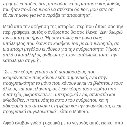
πρησμένα πόδια, δεν μπορούσε να περπατήσει και, καθώς
του ήταν πολύ οδυνηρό να στέκεται όρθιος, μου είπε ότι
έβγαινε μόνο για να αγοράζει τα απαραίτητα
".
Μετά από την αφήγηση της ιστορίας, περίπου όπως σας την
περιγράψαμε, αυτός ο άνθρωπος θα σας έλεγε:
"Δεν θεωρώ
τον εαυτό μου ήρωα. Ήμουν απλώς και μόνο ένας
υπάλληλος που έκανε το καθήκον του με ευσυνειδησία, σε
μια εποχή μεγάλου κινδύνου για την ανθρωπότητα.
Ήμουν
απλά ο κατάλληλος άνθρωπος, στον κατάλληλο τόπο, την
κατάλληλη στιγμή
".
"
Σε έναν κόσμο γεμάτο από ματαιόδοξους που
«καμώνονται» πως κάνουν κάτι σημαντικό, ενώ στην
πραγματικότητα το μόνο που κάνουν είναι να βλάπτουν τους
άλλους και τον πλανήτη, σε έναν κόσμο τόσο γεμάτο από
δυστυχία, μικροπρέπειες, υπετροφικά εγώ, απληστία και
φιλοδοξίες, η ταπεινότητα αυτού του ανθρώπου και η
αδιαφορία του απεναντι στη φήμη και την αναγνώριση, είναι
πραγματικά συγκλονιστική
", είπε ο Mattern.
Αφού έλαβαν γνώση σχετικά με το γεγονός αυτό, ειδικοί από