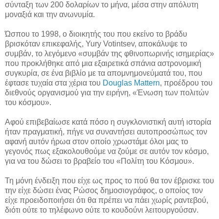
σύνταξη των 200 δολαρίων το μήνα, μέσα στην απόλυτη
μοναξιά και την ανωνυμία.
Ώσπου το 1998, ο διοικητής του που εκείνο το βράδυ
βρισκόταν επικεφαλής, Yury Votintsev, αποκάλυψε το
συμβάν, το λεγόμενο «συμβάν της φθινοπωρινής ισημερίας»
που προκλήθηκε από μια εξαιρετικά σπάνια αστρονομική
συγκυρία, σε ένα βιβλίο με τα απομνημονεύματά του, που
έφτασε τυχαία στα χέρια του
Douglas Mattern
, προέδρου του
διεθνούς οργανισμού για την ειρήνη, «Ένωση των πολιτών
του κόσμου».
Αφού επιβεβαίωσε κατά πόσο η συγκλονιστική αυτή ιστορία
ήταν πραγματική, πήγε να συναντήσει αυτοπροσώπως τον
αφανή αυτόν ήρωα στον οποίο χρωστάμε όλοι μας το
γεγονός πως εξακολουθούμε να ζούμε σε αυτόν τον κόσμο,
για να του δώσει το βραβείο του «Πολίτη του Κόσμου».
Τη μόνη ένδειξη που είχε ως προς το πού θα τον έβρισκε του
την είχε δώσει ένας Ρώσος δημοσιογράφος, ο οποίος τον
είχε προειδοποιήσει ότι θα πρέπει να πάει χωρίς ραντεβού,
διότι ούτε το τηλέφωνο ούτε το κουδούνι λειτουργούσαν.