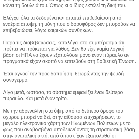
κάνει τη δουλειά του. Όπως κι ο ίδιος εκτελεί τη δική του.
Ελέγχει όλα τα δεδομένα και απαιτεί επιβεβαίωση από
εναέρια άποψη, τη μόνη που ο δορυφόρος δεν μπορούσε να
επιβεβαιώσει, λόγω καιρικών συνθηκών.
Παρά τις διαβεβαιώσεις, καταλήγει στο συμπέρασμα ότι
πρέπει να πρόκειται για λάθος. Δεν θα είχε καμία λογική
βάση οι ΗΠΑ να έχουν εξαπολύσει μόνο έναν πύραυλο αν
πραγματικά είχαν σκοπό να επιτεθούν στη Σοβιετική Ένωση.
Έτσι αγνοεί την προειδοποίηση, θεωρώντας την ψευδή
συναγερμό.
Λίγο μετά, ωστόσο, το σύστημα εμφανίζει έναν δεύτερο
πύραυλο. Και μετά έναν τρίτο.
Με την αδρεναλίνη στα ύψη, από το δεύτερο όροφο του
οχυρού μπορεί να δεί, στην αίθουσα επιχειρήσεων, το
μεγάλο ηλεκτρονικό χάρτη των Ηνωμένων Πολιτειών με το
φως που αναβοσβήνει υποδεικνύοντας τη στρατιωτική βάση
στην ανατολική ακτή, από όπου είχαν εξαπολυθεί οι