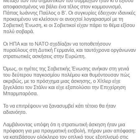
Μεταξύ των πιο σημαντικών του συμμάχων ήταν κι ο εξίσου
αποφασισμένος να βάλει ένα τέλος στον κομμουνισμό,
Πάπας Ιωάννης Παύλος ο Β'. Οι συγκυρίες έδειχναν ιδανικές
προκειμένου να κλείσουν οι ανοιχτοί λογαριασμοί με τη
Σοβιετική Ένωση, κι οι Σοβιετικοί είχαν πάρει το θέμα εξίσου
πολύ σοβαρά.
Οι ΗΠΑ και το ΝΑΤΟ σχεδίαζαν να τοποθετήσουν
πυραύλους στη Δυτική Γερμανία, και ταυτόχρονα οργάνωναν
στρατιωτικές ασκήσεις στην Ευρώπη.
Όμως, οι ηγέτες της Σοβιετικής Ένωσης ανήκαν στη γενιά
του δεύτερου παγκοσμίου πολέμου και θυμόντουσαν πώς
ακριβώς, με το πρόσχημα μιας άσκησης, ο Χίτλερ είχε
ξεγελάσει τον Στάλιν και είχε εξαπολύσει την Επιχείρηση
Μπαρμπαρόσα.
Το να επιτρέψουν να ξανασυμβεί κάτι τέτοιο θα ήταν
αδιανόητο.
Λαμβάνοντας υπόψη ότι η στρατιωτική άσκηση ήταν μια
πρόφαση για μια πραγματική εισβολή, πήραν μιαν απόφαση:
να κατεβάσουν ολόκληρο τον οπλικό τους εξοπλισμό στις