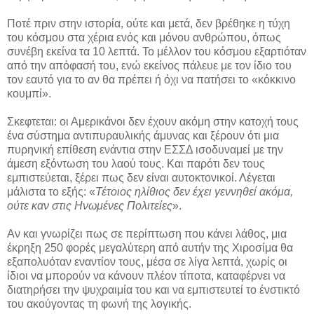
Ποτέ πριν στην ιστορία, ούτε και μετά, δεν βρέθηκε η τύχη
του κόσμου στα χέρια ενός και μόνου ανθρώπου, όπως
συνέβη εκείνα τα 10 λεπτά. Το μέλλον του κόσμου εξαρτιόταν
από την απόφασή του, ενώ εκείνος πάλευε με τον ίδιο του
τον εαυτό για το αν θα πρέπει ή όχι να πατήσει το «κόκκινο
κουμπί».
Σκεφτεται: οι Αμερικάνοι δεν έχουν ακόμη στην κατοχή τους
ένα σύστημα αντιπυραυλικής άμυνας και ξέρουν ότι μια
πυρηνική επίθεση ενάντια στην ΕΣΣΔ ισοδυναμεί με την
άμεση εξόντωση του λαού τους. Και παρότι δεν τους
εμπιστεύεται, ξέρει πως δεν είναι αυτοκτονικοί. Λέγεται
μάλιστα το εξής: «
Τέτοιος ηλίθιος δεν έχει γεννηθεί ακόμα,
ούτε καν στις Ηνωμένες Πολιτείες
».
Αν και γνωρίζει πως σε περίπτωση που κάνει λάθος, μια
έκρηξη 250 φορές μεγαλύτερη από αυτήν της Χιροσίμα θα
εξαπολυόταν εναντίον τους, μέσα σε λίγα λεπτά, χωρίς οι
ίδιοι να μπορούν να κάνουν πλέον τίποτα, καταφέρνει να
διατηρήσει την ψυχραιμία του και να εμπιστευτεί το ένστικτό
του ακούγοντας τη φωνή της λογικής.