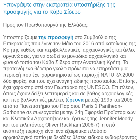
Υπογράψτε στην εκστρατεία υποστήριξης της
προσφυγής για το Κάβο Σίδερο
Προς τον Πρωθυπουργό της Ελλάδας:
Υποστηρίζουμε
την προσφυγή
στο Συμβούλιο της
Επικρατείας που έγινε τον Μάϊο του 2016 από κατοίκους της
Κρήτης καθώς και περιβαλλοντικές, αρχαιολογικές και άλλες
οργανώσεις, για να σωθεί το μοναδικό αρχαιολογικό και
φυσικό τοπίο του Κάβο Σίδερο στην Ανατολική Κρήτη. Το
προτεινόμενο θέρετρο γκολφ πρόκειται να επηρεάσει μια
περιοχή που έχει χαρακτηριστεί ως περιοχή NATURA 2000
δύο φορές, και που έχει ανάγκη ειδικής προστασίας. Επίσης,
έχει χαρακτηριστεί σαν Γεωπάρκο της UNESCO. Επιπλέον,
όπως έχουν δείξει λεπτομερείς και σε βάθος αρχαιολογικές
και περιβαλλοντικές μελέτες (
έρευνα
μεταξύ 1995 και 2005
από το Πανεπιστήμιο του Παρισιού Paris 1 Pantheon-
Sorbonne σε συνεργασία με την 24η Εφορεία Προϊστορικών
και Κλασικών Αρχαιοτήτων και έρευνες της Jennifer Moody
και του εκλιπόντος Oliver Rackham 2006-7), η υπό
ανάπτυξη περιοχή είναι ένα εξαιρετικά πλούσιο
αρχαιολογικό τοπίο με δεκάδες θέσεις ειδικού ενδιαφέροντος