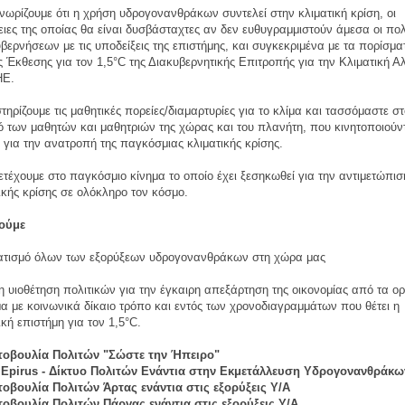
νωρίζουμε ότι η χρήση υδρογονανθράκων συντελεί στην κλιματική κρίση, οι
ιες της οποίας θα είναι δυσβάσταχτες αν δεν ευθυγραμμιστούν άμεσα οι πολ
βερνήσεων με τις υποδείξεις της επιστήμης, και συγκεκριμένα με τα πορίσμα
ς Έκθεσης για τον 1,5°C της Διακυβερνητικής Επιτροπής για την Κλιματική 
ΗΕ.
τηρίζουμε τις μαθητικές πορείες/διαμαρτυρίες για το κλίμα και τασσόμαστε στ
 των μαθητών και μαθητριών της χώρας και του πλανήτη, που κινητοποιούν
 για την ανατροπή της παγκόσμιας κλιματικής κρίσης.
ετέχουμε στο παγκόσμιο κίνημα το οποίο έχει ξεσηκωθεί για την αντιμετώπισ
ικής κρίσης σε ολόκληρο τον κόσμο.
ούμε
ματισμό όλων των εξορύξεων υδρογονανθράκων στη χώρα μας
η υιοθέτηση πολιτικών για την έγκαιρη απεξάρτηση της οικονομίας από τα ο
α με κοινωνικά δίκαιο τρόπο και εντός των χρονοδιαγραμμάτων που θέτει η
ική επιστήμη για τον 1,5°C.
τοβουλία Πολιτών "Σώστε την Ήπειρο"
 Epirus - Δίκτυο Πολιτών Ενάντια στην Εκμετάλλευση Υδρογονανθράκω
τοβουλία Πολιτών Άρτας ενάντια στις εξορύξεις Υ/Α
τοβουλία Πολιτών Πάργας ενάντια στις εξορύξεις Υ/Α