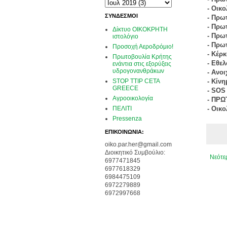
- Οικ
ΣΥΝΔΕΣΜΟΙ
- Πρω
- Πρω
Δίκτυο ΟΙΚΟΚΡΗΤΗ
- Πρω
ιστολόγιο
- Πρω
Προσοχή Αεροδρόμιο!
- Κέρ
Πρωτοβουλία Κρήτης
- Εθε
ενάντια στις εξορύξεις
υδρογονανθράκων
- Ανο
- Κίν
STOP TTIP CETA
GREECE
- SOS
Αγροοικολογία
- ΠΡΩ
- Οικ
ΠΕΛΙΤΙ
Pressenza
ΕΠΙΚΟΙΝΩΝΙΑ:
oiko.par.her@gmail.com
Διοικητικό Συμβούλιο:
Νεότε
6977471845
6977618329
6984475109
6972279889
6972997668