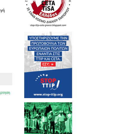
αγή
άρτηση