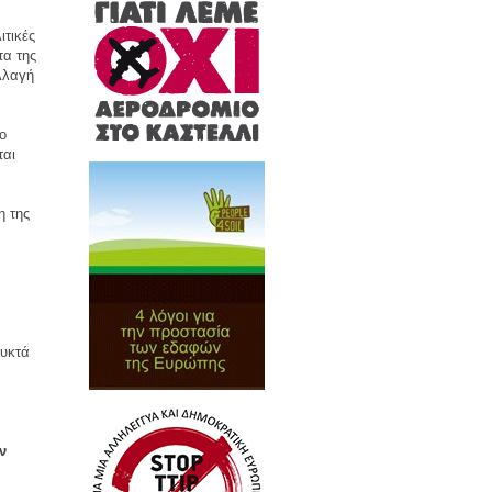
ιτικές
τα της
Αλλαγή
ο
ται
η της
ρυκτά
ν