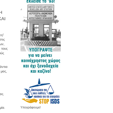
Η
ΚΑΙ
ες/
στις
ων,
 τους
ούς
άντια
 μας,
ας.
μία.
Υπογράφουμε!