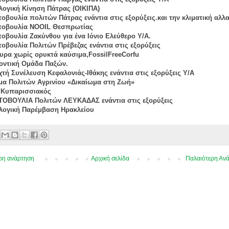
ολογική Κίνηση Πάτρας (ΟΙΚΙΠΑ)
τοβουλία πολιτών Πάτρας ενάντια στις εξορύξεις.και την κλιματική αλλ
τοβουλία NOOIL Θεσπρωτίας
τοβουλία Ζακύνθου για ένα Ιόνιο Ελεύθερο Υ/Α.
τοβουλία Πολιτών Πρέβεζας ενάντια στις εξορύξεις
κυρα χωρίς ορυκτά καύσιμα,FossilFreeCorfu
λοντική Ομάδα Παξών.
ιχτή Συνέλευση Κεφαλονιάς-Ιθάκης ενάντια στις εξορύξεις Υ/Α
ημα Πολιτών Αγρινίου «Δικαίωμα στη Ζωή»
 Κυπαρισσιακός
ΤΟΒΟΥΛΙΑ Πολιτών ΛΕΥΚΑΔΑΣ ενάντια στις εξορύξεις
ολογική Παρέμβαση Ηρακλείου
ρη ανάρτηση
Αρχική σελίδα
Παλαιότερη Αν