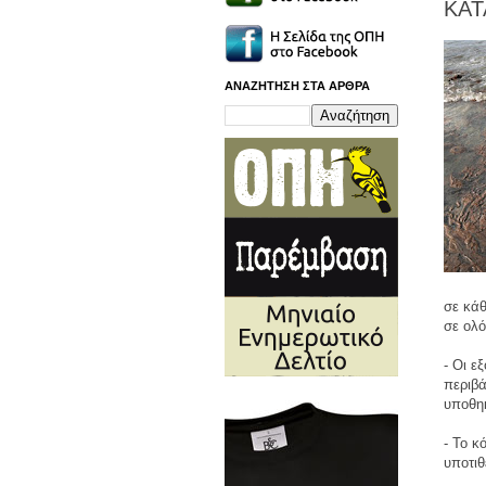
ΚΑΤ
ΑΝΑΖΗΤΗΣΗ ΣΤΑ ΑΡΘΡΑ
σε κάθ
σε ολό
- Οι ε
περιβά
υποθηκ
- To κ
υποτιθ