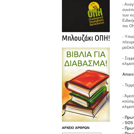
- Αναγ
συνέπε
των κυ
Ειδική
του Ο
- Υποσ
πλευρό
μαζικά
- Συμμ
κλιματ
Απαιτ
- Τερ
- Άμεσ
καύσιμ
κλιματ
- Πρω
- SOS
- Πρω
ΑΡΧΕΙΟ ΑΡΘΡΩΝ
- Πρω