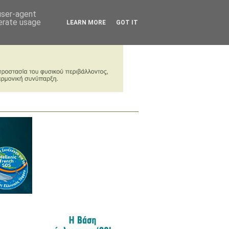
 user-agent
nerate usage
LEARN MORE
GOT IT