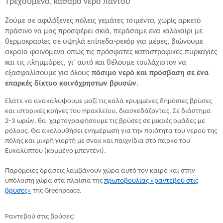
Τρεχούμενο, καθαρό νερό παντού
Ζούμε σε αφιλόξενες πόλεις γεμάτες τσιμέντο, χωρίς αρκετό
πράσινο να μας προσφέρει σκιά, περάσαμε ένα καλοκαίρι με
θερμοκρασίες σε υψηλά επίπεδα-ρεκόρ για μέρες, βιώνουμε
ακραία φαινόμενα όπως τις πρόσφατες καταστροφικές πυρκαγιές
και τις πλημμύρες, γι' αυτό και θέλουμε τουλάχιστον να
εξασφαλίσουμε για όλους
πόσιμο νερό και πρόσβαση σε ένα
επαρκές δίκτυο κοινόχρηστων βρυσών.
Ελάτε να ανακαλύψουμε μαζί τις καλά κρυμμένες δημόσιες βρύσες
και ιστορικές κρήνες του Ηρακλείου, διασκεδάζοντας. Σε διάστημα
2-3 ωρών, θα χαρτογραφήσουμε τις βρύσες σε μικρές ομάδες με
ρόλους. Θα ακολουθήσει ενημέρωση για την ποιότητα του νερού της
πόλης και μικρή γιορτή με σνακ και παιχνίδια στο πάρκο του
Ευκαλύπτου (κομμένο μπεντένι).
Παρόμοιες δράσεις λαμβάνουν χώρα αυτό τον καιρό και στην
υπόλοιπη χώρα στα πλαίσια της
πρωτοβουλίας «ραντεβού στις
βρύσες»
της Greenpeace.
Ραντεβού στις βρύσες!